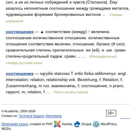
сил, а не из личных побуждений и чувств (Степанов). Ему
казалось непонятным соотношение между громадами металла,
чудовищными формами бронированных вагонов …
Словарь
управления
соотношение
— ▲ соответствие (между) ↑ величина
соотношение количественное отношение. количественные
отношения соответствие величин. отношение. баланс (# сил).
сравнительная степень прилагательных: ее (ей). е. ше. сравн.
степень+родительный падеж. сравн.… …
Идеографический
словарь русского языка
соотношение
— sąryšis statusas T sritis fizika atitikmenys: angl.
interrelation; relation; relationship vok. Beziehung, f; Relation, f;
Zusammenhang, m rus. взаимосвязь, f; соотношение, n pranc.
rapport, m; relation, f …
Fizikos terminų žodynas
© Academic, 2000-2026
18+
Contact us:
Technical Support
,
Advertising
Dictionaries export
, created on PHP,
Joomla,
Drupal,
WordPress,
MODx.