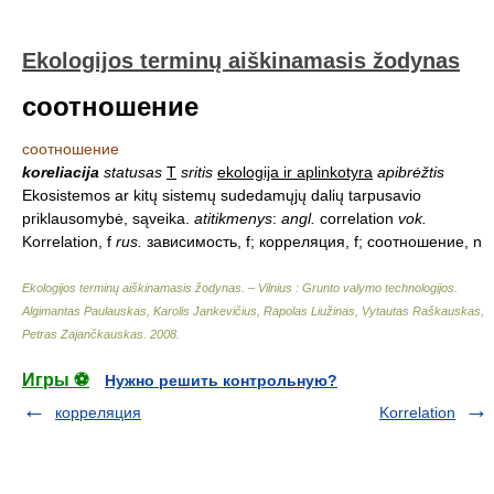
Ekologijos terminų aiškinamasis žodynas
соотношение
соотношение
koreliacija
statusas
T
sritis
ekologija ir aplinkotyra
apibrėžtis
Ekosistemos ar kitų sistemų sudedamųjų dalių tarpusavio
priklausomybė, sąveika.
atitikmenys
:
angl.
correlation
vok.
Korrelation, f
rus.
зависимость, f; корреляция, f; соотношение, n
Ekologijos terminų aiškinamasis žodynas. – Vilnius : Grunto valymo technologijos
.
Algimantas Paulauskas, Karolis Jankevičius, Rapolas Liužinas, Vytautas Raškauskas,
Petras Zajančkauskas
.
2008
.
Игры ⚽
Нужно решить контрольную?
корреляция
Korrelation